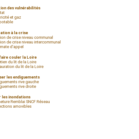
ion des vulnérabilités
tat
ricité et gaz
potable
ation à la crise
ion de crise niveau communal
ion de crise niveau intercommunal
mate d’appel
aire couler la Loire
tien du lit de la Loire
auration du lit de la Loire
ser les endiguements
guements rive gauche
guements rive droite
r les inondations
eture Remblai SNCF Réseau
ections amovibles