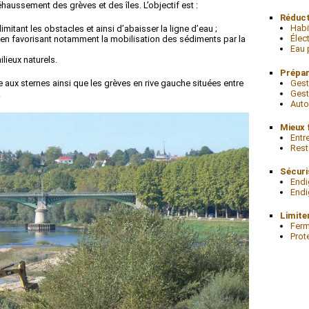
réhaussement des grèves et des îles. L’objectif est :
Réduct
Habi
mitant les obstacles et ainsi d’abaisser la ligne d’eau ;
Élect
e en favorisant notamment la mobilisation des sédiments par la
Eau 
lieux naturels.
Prépar
Gest
le aux sternes ainsi que les grèves en rive gauche situées entre
Gest
.
Auto
Mieux f
Entre
Rest
Sécuri
Endi
Endi
Limite
Ferm
Prot