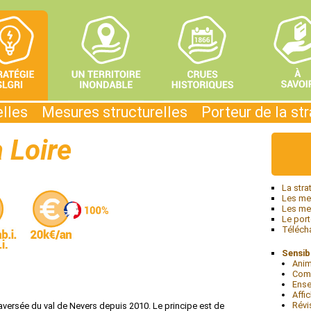
elles
Mesures structurelles
Porteur de la st
a Loire
La stra
Les mes
Les mes
Le port
Téléch
Sensibi
Anim
Com
Ens
Affi
Révi
raversée du val de Nevers depuis 2010. Le principe est de