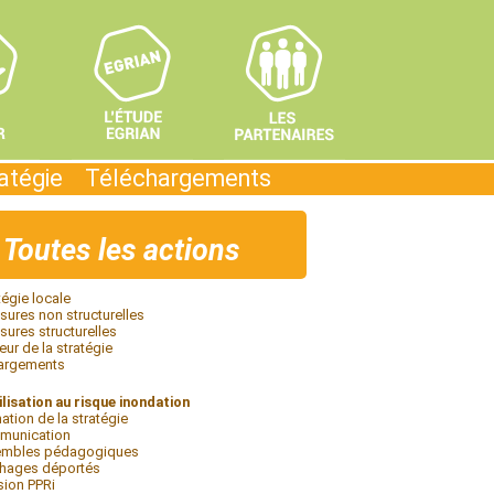
ratégie
Téléchargements
Toutes les actions
tégie locale
ures non structurelles
ures structurelles
eur de la stratégie
argements
lisation au risque inondation
ation de la stratégie
munication
embles pédagogiques
chages déportés
sion PPRi