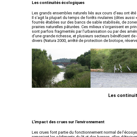
Les continuités écologiques
Les grands ensembles naturels liés aux cours d’eau ont été i
Il s’agit la plupart du temps de forêts rivulaires (dites auss
fourrés établies sur des bancs de sable stabilisés, de zones 
prairies naturelles pâturées. Ces milieux s’organisent en princ
sont parfois fragmentés par l’urbanisation ou par des amén
d’une grande richesse, et plusieurs secteurs bénéficient de 
divers (Natura 2000, arrêté de protection de biotope, réserve
Les continui
L’impact des crues sur l’environnement
Les crues font partie du fonctionnement normal de l’écosystè
remaniant les sédiments du lit et des berges, elles détruisen