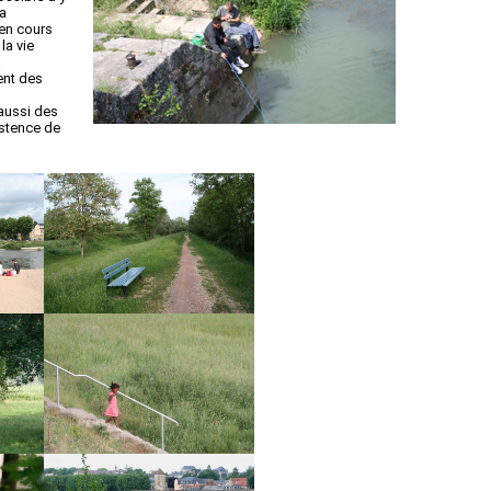
la
 en cours
la vie
à
ent des
aussi des
istence de