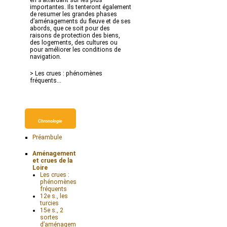
en s’attardant sur les plus
importantes. Ils tenteront également
de resumer les grandes phases
d’aménagements du fleuve et de ses
abords, que ce soit pour des
raisons de protection des biens,
des logements, des cultures ou
pour améliorer les conditions de
navigation.
> Les crues : phénomènes
fréquents...
Chronologie
Préambule
Aménagements
et crues de la
Loire
Les crues :
phénomènes
fréquents
12e s., les
turcies
15e s., 2
sortes
d’aménagements