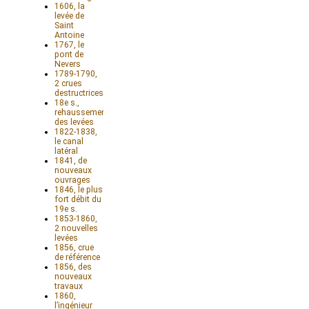
1606, la
levée de
Saint
Antoine
1767, le
pont de
Nevers
1789-1790,
2 crues
destructrices
18e s.,
rehaussement
des levées
1822-1838,
le canal
latéral
1841, de
nouveaux
ouvrages
1846, le plus
fort débit du
19e s.
1853-1860,
2 nouvelles
levées
1856, crue
de référence
1856, des
nouveaux
travaux
1860,
l’ingénieur