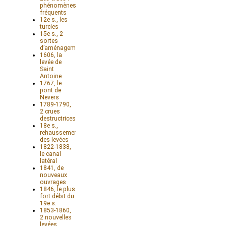
phénomènes
fréquents
12e s., les
turcies
15e s., 2
sortes
d’aménagements
1606, la
levée de
Saint
Antoine
1767, le
pont de
Nevers
1789-1790,
2 crues
destructrices
18e s.,
rehaussement
des levées
1822-1838,
le canal
latéral
1841, de
nouveaux
ouvrages
1846, le plus
fort débit du
19e s.
1853-1860,
2 nouvelles
levées