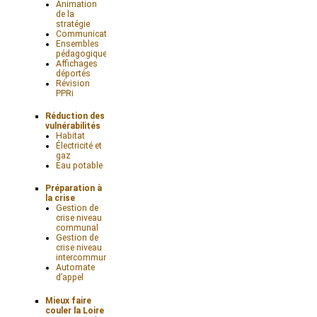
Animation
de la
stratégie
Communication
Ensembles
pédagogiques
Affichages
déportés
Révision
PPRi
Réduction des
vulnérabilités
Habitat
Électricité et
gaz
Eau potable
Préparation à
la crise
Gestion de
crise niveau
communal
Gestion de
crise niveau
intercommunal
Automate
d’appel
Mieux faire
couler la Loire