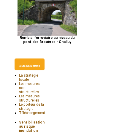
Remblai ferroviaire au niveau du
pont des Brouères - Challuy
Toutes les actions
La stratégie
locale
Les mesures
non
structurelles
Les mesures
structurelles
Le porteur de la
stratégie
Téléchargements
Sensibilisation
au risque
inondation