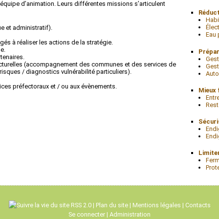
équipe d’animation. Leurs différentes missions s’articulent
Réduct
Habi
Élect
e et administratif).
Eau 
s à réaliser les actions de la stratégie.
e.
Prépar
tenaires.
Gest
ructurelles (accompagnement des communes et des services de
Gest
sques / diagnostics vulnérabilité particuliers).
Auto
cices préfectoraux et / ou aux évènements.
Mieux f
Entre
Rest
Sécuri
Endi
Endi
Limite
Ferm
Prot
RSS 2.0
|
Plan du site
|
Mentions légales
|
Contacts
Se connecter
|
Administration