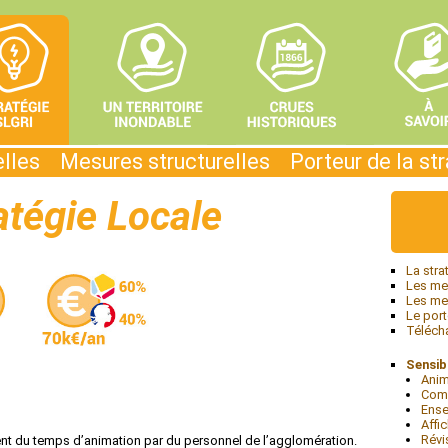
elles
Mesures structurelles
Porteur de la st
atégie Locale
La stra
Les mes
Les mes
Le port
Téléch
Sensibi
Anim
Com
Ens
Affi
Révi
tent du temps d’animation par du personnel de l’agglomération.