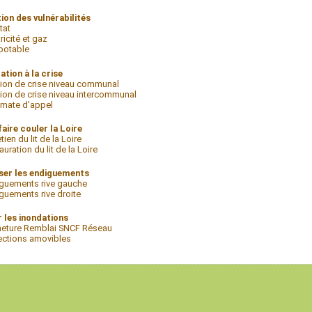
ion des vulnérabilités
tat
ricité et gaz
potable
ation à la crise
ion de crise niveau communal
ion de crise niveau intercommunal
mate d’appel
aire couler la Loire
tien du lit de la Loire
auration du lit de la Loire
ser les endiguements
guements rive gauche
guements rive droite
r les inondations
eture Remblai SNCF Réseau
ections amovibles