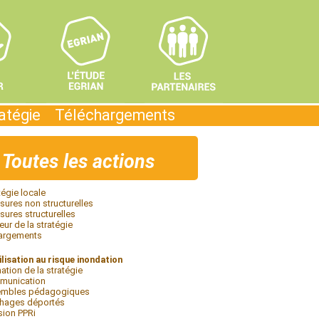
ratégie
Téléchargements
Toutes les actions
tégie locale
ures non structurelles
ures structurelles
eur de la stratégie
argements
lisation au risque inondation
ation de la stratégie
munication
embles pédagogiques
chages déportés
sion PPRi